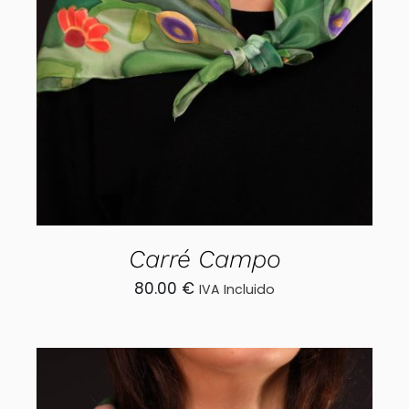
AÑADIR AL CARRITO
/
DETALLES
Carré Campo
80.00
€
IVA Incluido