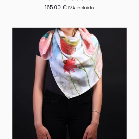
165.00
€
IVA Incluido
AÑADIR AL CARRITO
/
DETALLES