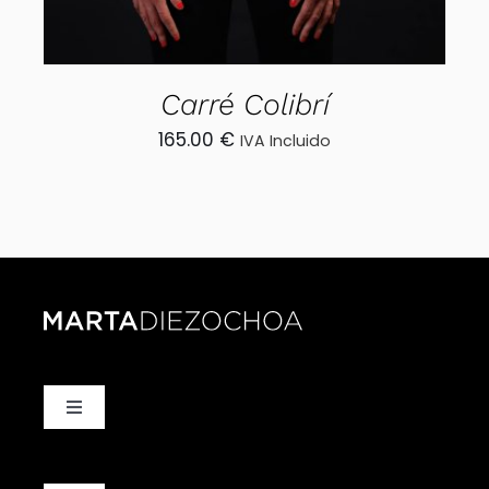
Carré Colibrí
165.00
€
IVA Incluido
Toggle
Navigation
Foulards