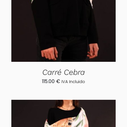
AÑADIR AL CARRITO
/
DETALLES
Carré Cebra
115.00
€
IVA Incluido