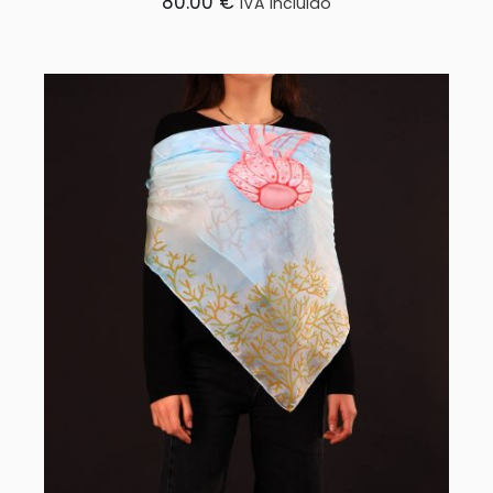
80.00
€
IVA Incluido
AÑADIR AL CARRITO
/
DETALLES