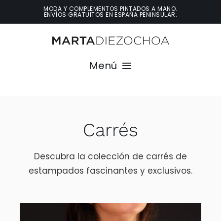
Saltar
MODA Y COMPLEMENTOS PINTADOS A MANO.
ENVÍOS GRATUITOS EN ESPAÑA PENINSULAR.
al
contenido
Menú
Inicio
Carrés
Conóceme
Descubra la colección de carrés de
Moda
estampados fascinantes y exclusivos.
Decoración
Contacto