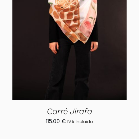
AÑADIR AL CARRITO
/
DETALLES
Carré Jirafa
115.00
€
IVA Incluido