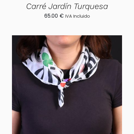
Carré Jardín Turquesa
65.00
€
IVA Incluido
AÑADIR AL CARRITO
/
DETALLES