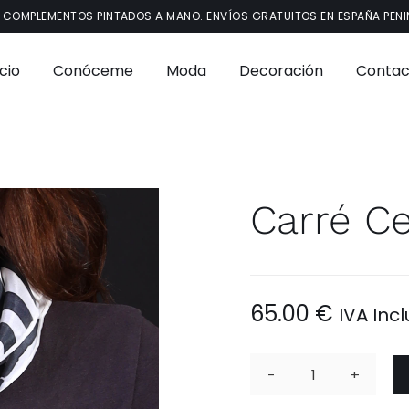
 COMPLEMENTOS PINTADOS A MANO. ENVÍOS GRATUITOS EN ESPAÑA PENI
icio
Conóceme
Moda
Decoración
Contac
Carré C
65.00
€
IVA Inc
Carré
Cebra