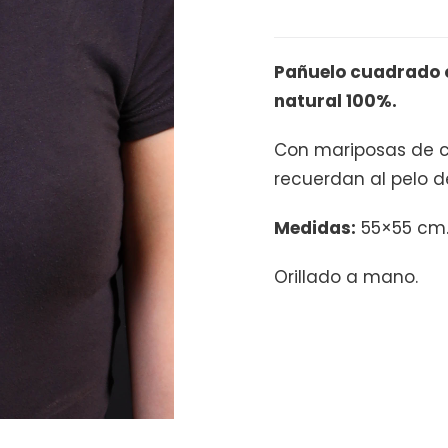
y
Mariposas
Pañuelo cuadrado o
cantidad
natural 100%.
Con mariposas de c
recuerdan al pelo d
Medidas:
55×55 cm
Orillado a mano.