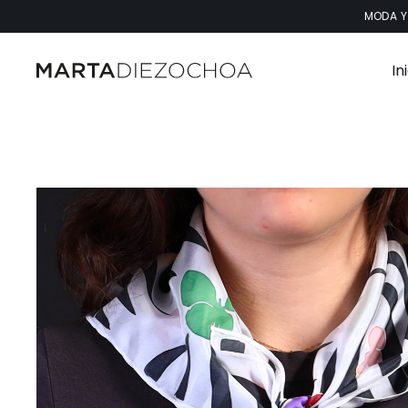
Saltar
MODA Y
al
contenido
In