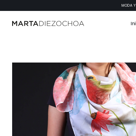
Saltar
MODA Y
al
contenido
In