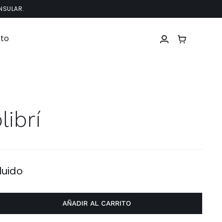
NSULAR.
to
librí
luido
AÑADIR AL CARRITO