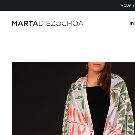
Saltar
MODA Y
al
contenido
In