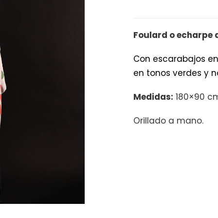
cantidad
Foulard o echarpe 
Con
escarabajos en
en tonos verdes y n
Medidas:
180×90 c
Orillado a mano.