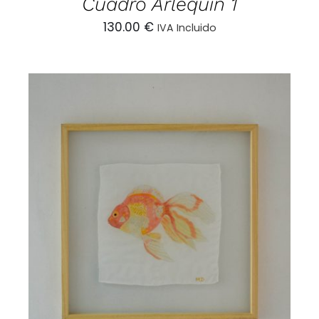
Cuadro Arlequín 1
130.00
€
IVA Incluido
AÑADIR AL CARRITO
/
DETALLES