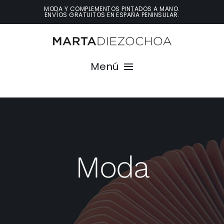
Saltar
MODA Y COMPLEMENTOS PINTADOS A MANO.
ENVÍOS GRATUITOS EN ESPAÑA PENINSULAR.
al
contenido
Menú
Inicio
Conóceme
Moda
Moda
Decoración
Contacto