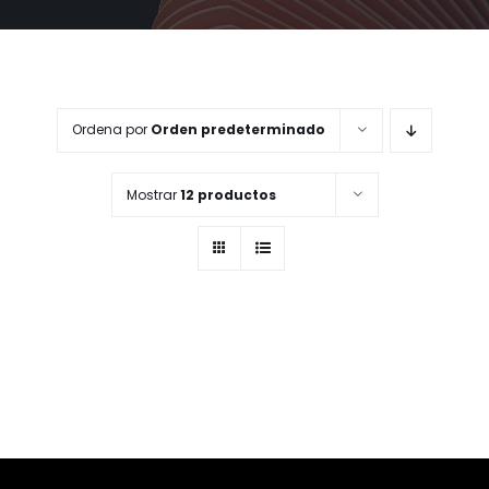
MI CUENTA
CARRITO
Ordena por
Orden predeterminado
Mostrar
12 productos