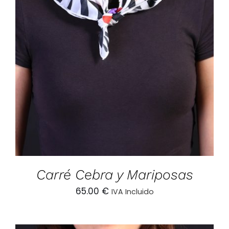
AÑADIR AL CARRITO
/
DETALLES
Carré Cebra y Mariposas
65.00
€
IVA Incluido