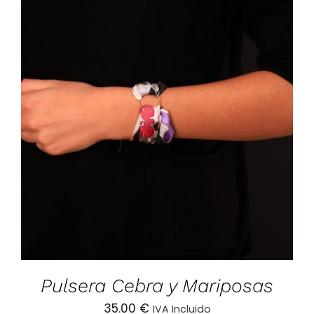
AÑADIR AL CARRITO
/
DETALLES
Pulsera Cebra y Mariposas
35.00
€
IVA Incluido