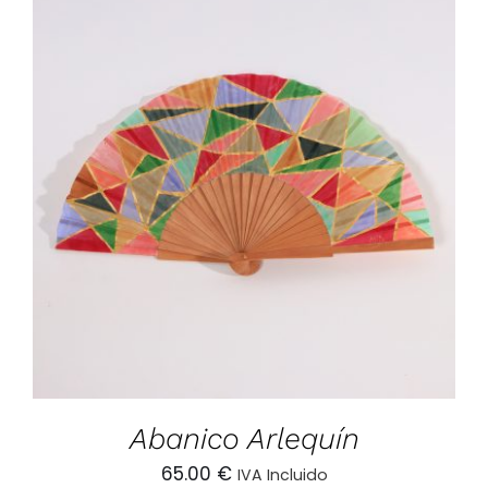
AÑADIR AL CARRITO
/
DETALLES
Abanico Arlequín
65.00
€
IVA Incluido