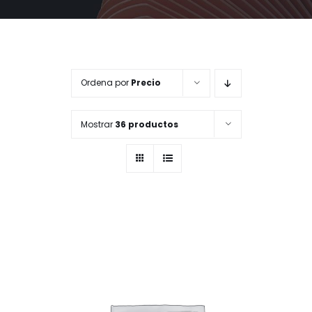
MI CUENTA
CARRITO
Ordena por
Precio
Mostrar
36 productos