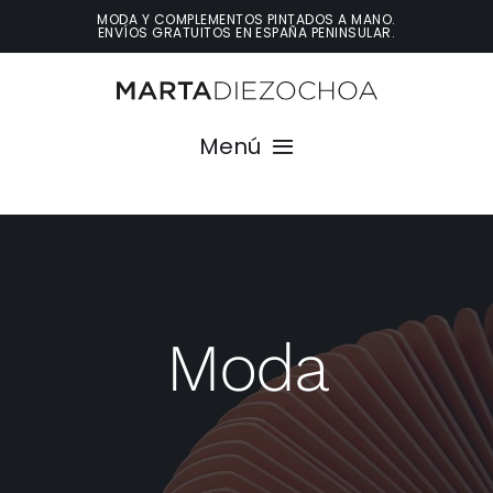
Saltar
MODA Y COMPLEMENTOS PINTADOS A MANO.
ENVÍOS GRATUITOS EN ESPAÑA PENINSULAR.
al
contenido
Menú
Inicio
Conóceme
Moda
Moda
Decoración
Contacto