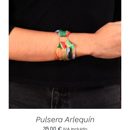
AÑADIR AL CARRITO
/
DETALLES
Pulsera Arlequín
35.00
€
IVA Incluido