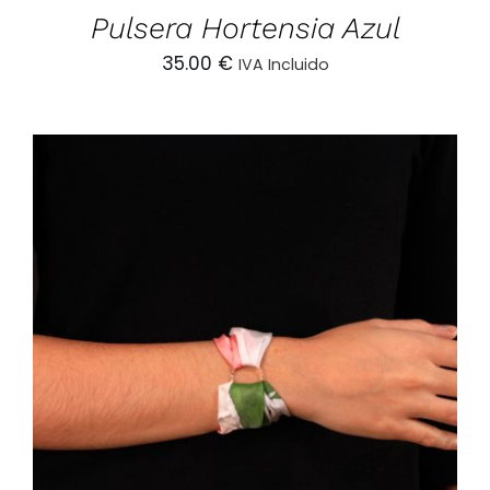
Pulsera Hortensia Azul
35.00
€
IVA Incluido
AÑADIR AL CARRITO
/
DETALLES